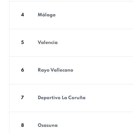
4
Málaga
5
Valencia
6
Rayo Vallecano
7
Deportivo La Coruña
8
Osasuna