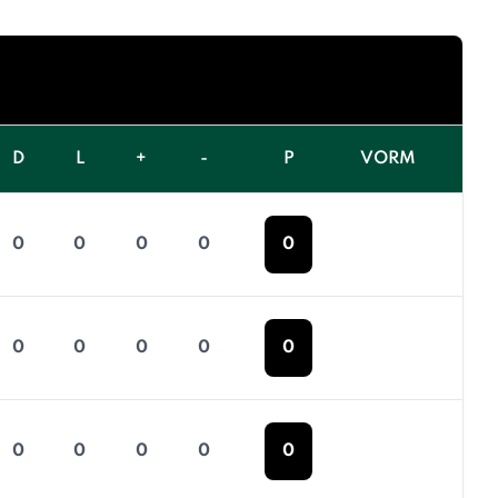
D
L
+
-
P
VORM
0
0
0
0
0
0
0
0
0
0
0
0
0
0
0