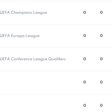
UEFA Champions League
0
0
UEFA Europa League
0
0
UEFA Conference League Qualifiers
0
0
0
0
0
0