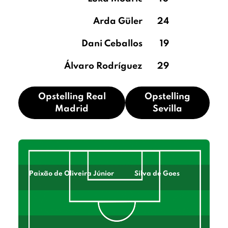
Arda Güler
24
Dani Ceballos
19
Álvaro Rodríguez
29
Opstelling Real
Opstelling
Madrid
Sevilla
Paixão de Oliveira Júnior
Silva de Goes