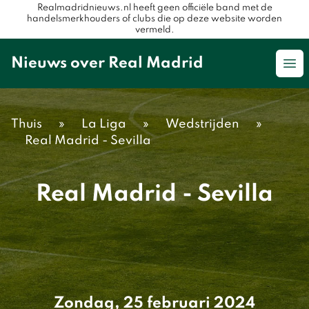
Realmadridnieuws.nl heeft geen officiële band met de
handelsmerkhouders of clubs die op deze website worden
vermeld.
Nieuws over Real Madrid
Op
Thuis
»
La Liga
»
Wedstrijden
»
Real Madrid - Sevilla
Real Madrid - Sevilla
Zondag, 25 februari 2024