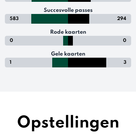
Succesvolle passes
583
294
Rode kaarten
0
0
Gele kaarten
1
3
Opstellingen