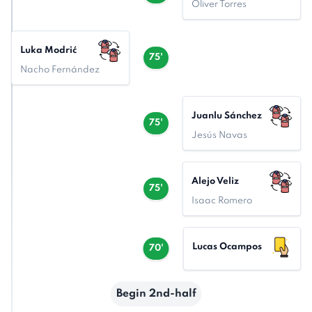
Óliver Torres
Luka Modrić
75'
Nacho Fernández
Juanlu Sánchez
75'
Jesús Navas
Alejo Veliz
75'
Isaac Romero
Lucas Ocampos
70'
Begin 2nd-half