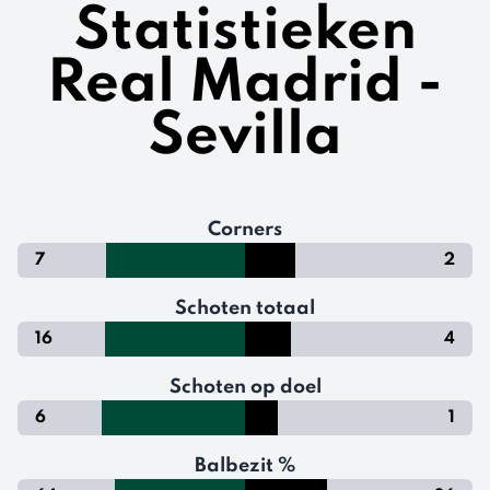
Statistieken
Real Madrid -
Sevilla
Corners
7
2
Schoten totaal
16
4
Schoten op doel
6
1
Balbezit %