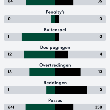
64
36
Penalty's
0
0
Buitenspel
1
0
Doelpogingen
12
4
Overtredingen
13
13
Reddingen
1
5
Passes
641
358