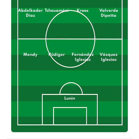
Abdelkader
Tchouaméni
Kroos
Valverde
Diaz
Dipetta
Mendy
Rüdiger
Fernández
Vázquez
Iglesias
Iglesias
Lunin