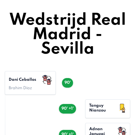
Wedstrijd Real
Madrid -
Sevilla
Dani Ceballos
90'
Brahim Díaz
Tanguy
90' +1'
Nianzou
Adnan
Januzaj
90' +1'