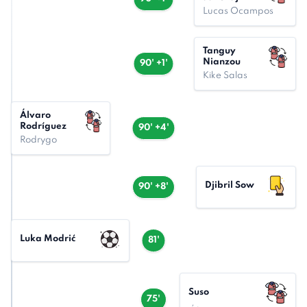
Lucas Ocampos
Tanguy
Nianzou
90' +1'
Kike Salas
Álvaro
Rodríguez
90' +4'
Rodrygo
Djibril Sow
90' +8'
Luka Modrić
81'
Suso
75'