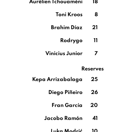
Aurélien Tchouaméni
18
Toni Kroos
8
Brahim Díaz
21
Rodrygo
11
Vinicius Junior
7
Reserves
Kepa Arrizabalaga
25
Diego Piñeiro
26
Fran García
20
Jacobo Ramón
41
Luka Modrić
10