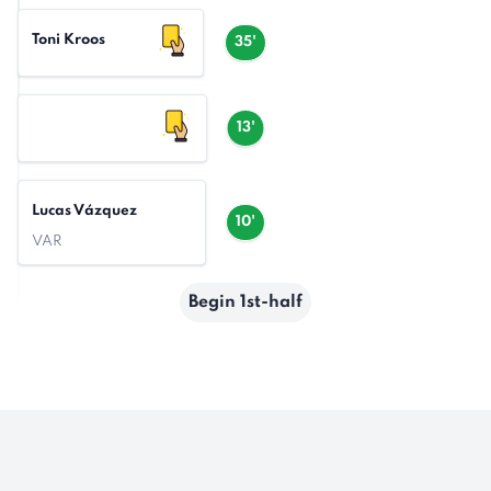
Toni Kroos
35'
13'
Lucas Vázquez
10'
VAR
Begin 1st-half