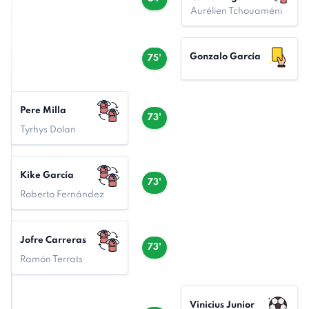
Aurélien Tchouaméni
Gonzalo García
75'
Pere Milla
73'
Tyrhys Dolan
Kike García
73'
Roberto Fernández
Jofre Carreras
73'
Ramón Terrats
Vinicius Junior