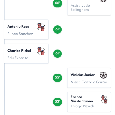
66'
Assist: Jude
Bellingham
Antoniu Roca
61'
Rubén Sánchez
Charles Pickel
61'
Edu Expósito
Vinicius Junior
55'
Assist: Gonzalo García
Franco
Mastantuono
53'
Thiago Pitarch