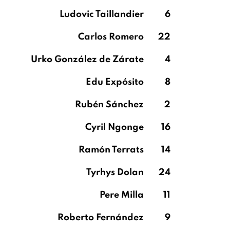
Ludovic Taillandier
6
Carlos Romero
22
Urko González de Zárate
4
Edu Expósito
8
Rubén Sánchez
2
Cyril Ngonge
16
Ramón Terrats
14
Tyrhys Dolan
24
Pere Milla
11
Roberto Fernández
9