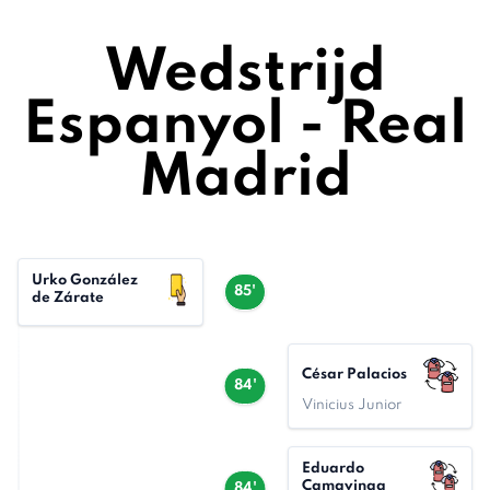
Wedstrijd
Espanyol - Real
Madrid
Urko González
85'
de Zárate
César Palacios
84'
Vinicius Junior
Eduardo
Camavinga
84'