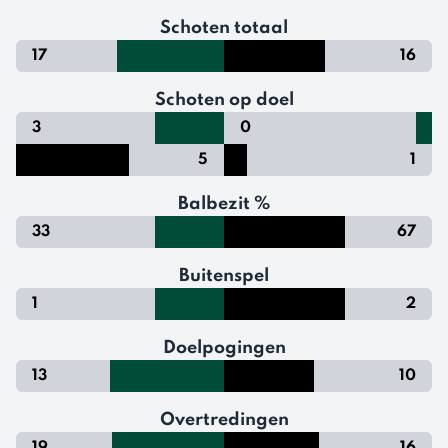
Schoten totaal
17
16
Schoten op doel
3
0
5
1
Balbezit %
33
67
Buitenspel
1
2
Doelpogingen
13
10
Overtredingen