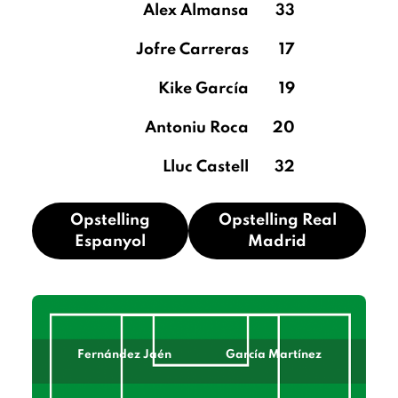
Alex Almansa
33
Jofre Carreras
17
Kike García
19
Antoniu Roca
20
Lluc Castell
32
Opstelling
Opstelling Real
Espanyol
Madrid
Fernández Jaén
García Martínez