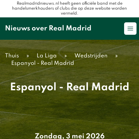
Realmadridnieuws.nl heeft geen officiële band met de
handelsmerkhouders of clubs die op deze website worden
vermeld.
Nieuws over Real Madrid
Op
Thuis
»
La Liga
»
Wedstrijden
»
Espanyol - Real Madrid
Espanyol - Real Madrid
Zondag, 3 mei 2026