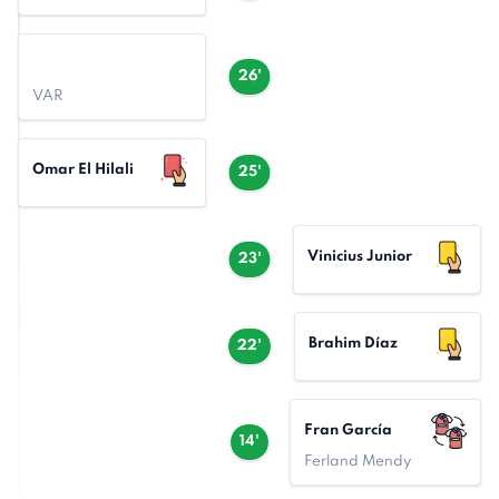
26'
VAR
Omar El Hilali
25'
Vinicius Junior
23'
Brahim Díaz
22'
Fran García
14'
Ferland Mendy