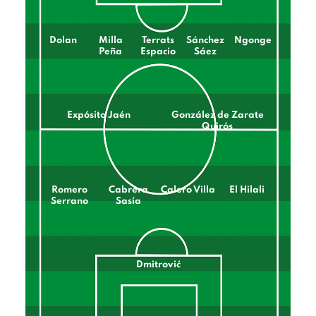
Dolan
Milla
Terrats
Sánchez
Ngonge
Peña
Espacio
Sáez
Expósito Jaén
González de Zarate
Quirós
Romero
Cabrera
Calero Villa
El Hilali
Serrano
Sasía
Dmitrović