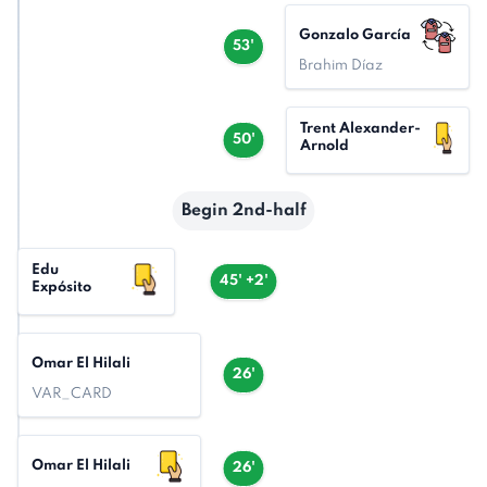
Gonzalo García
53'
Brahim Díaz
Trent Alexander-
50'
Arnold
Begin 2nd-half
Edu
45' +2'
Expósito
Omar El Hilali
26'
VAR_CARD
Omar El Hilali
26'