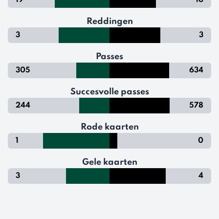
19
16
Reddingen
3
3
Passes
305
634
Succesvolle passes
244
578
Rode kaarten
1
0
Gele kaarten
3
4