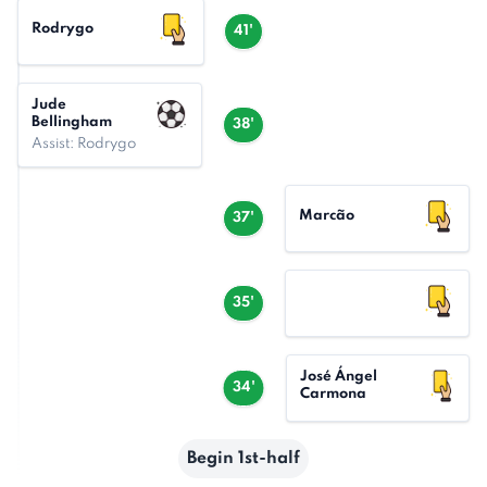
Rodrygo
41'
Jude
Bellingham
38'
Assist: Rodrygo
Marcão
37'
35'
José Ángel
34'
Carmona
Begin 1st-half