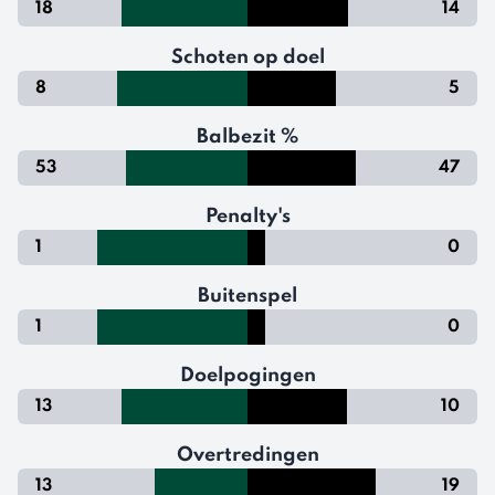
18
14
Schoten op doel
8
5
Balbezit %
53
47
Penalty's
1
0
Buitenspel
1
0
Doelpogingen
13
10
Overtredingen
13
19