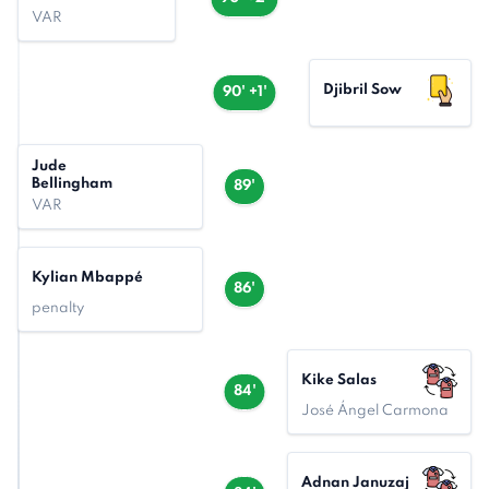
VAR
Djibril Sow
90' +1'
Jude
Bellingham
89'
VAR
Kylian Mbappé
86'
penalty
Kike Salas
84'
José Ángel Carmona
Adnan Januzaj