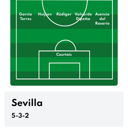
García
Huijsen
Rüdiger
Valverde
Asencio
Torres
Dipetta
del
Rosario
Courtois
Sevilla
5-3-2