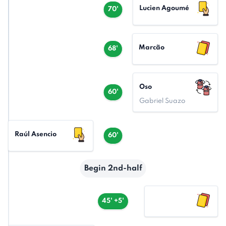
Lucien Agoumé
70'
Marcão
68'
Oso
60'
Gabriel Suazo
Raúl Asencio
60'
Begin 2nd-half
45' +5'