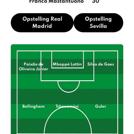
Franco Mastantuono
30
Opstelling Real
Opstelling
Madrid
Sevilla
Paixão de
Mbappé Lottin
Silva de Goes
Oliveira Júnior
Bellingham
Tchouaméni
Guler