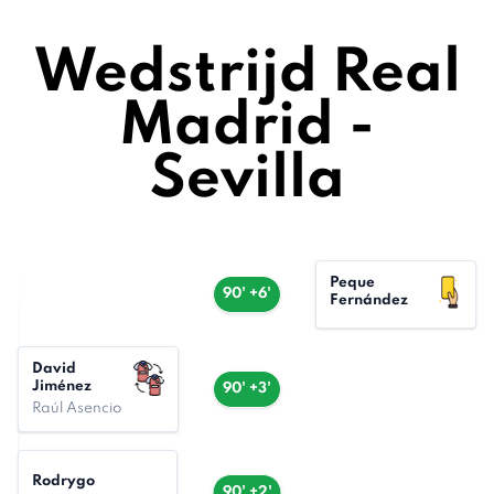
Wedstrijd Real
Madrid -
Sevilla
Peque
90' +6'
Fernández
David
Jiménez
90' +3'
Raúl Asencio
Rodrygo
90' +2'