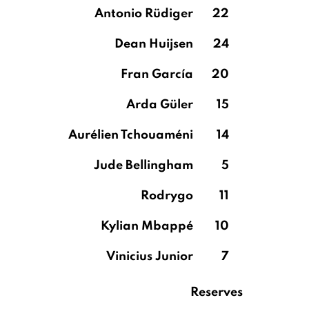
Antonio Rüdiger
22
Dean Huijsen
24
Fran García
20
Arda Güler
15
Aurélien Tchouaméni
14
Jude Bellingham
5
Rodrygo
11
Kylian Mbappé
10
Vinicius Junior
7
Reserves