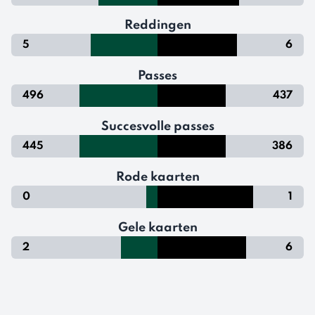
Reddingen
5
6
Passes
496
437
Succesvolle passes
445
386
Rode kaarten
0
1
Gele kaarten
2
6