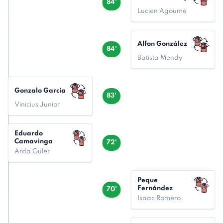
84'
Lucien Agoumé
Alfon González
84'
Batista Mendy
Gonzalo García
83'
Vinicius Junior
Eduardo
Camavinga
72'
Arda Güler
Peque
Fernández
70'
Isaac Romero