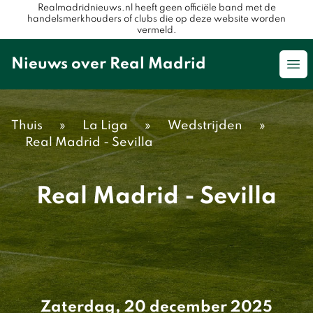
Realmadridnieuws.nl heeft geen officiële band met de
handelsmerkhouders of clubs die op deze website worden
vermeld.
Nieuws over Real Madrid
Op
Thuis
»
La Liga
»
Wedstrijden
»
Real Madrid - Sevilla
Real Madrid - Sevilla
Zaterdag, 20 december 2025